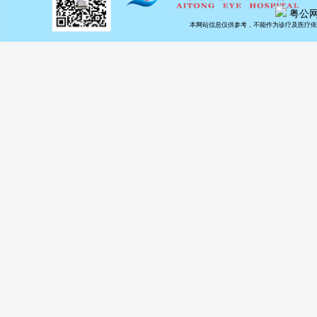
粤公网安
庭眼疾患
本网站信息仅供参考，不能作为诊疗及医疗依
光明。
10月1
动启动仪
政局社会
科医院负
内障患者